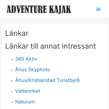
Hoppa
Huv
till
innehåll
Länkar
Länkar till annat intressant
365 Aktiv
Åhus Skyphoto
Åhus/Kristianstad Turistbyrå
Vattenriket
Naturum