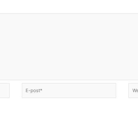
E-
Web
post*