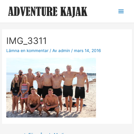
Hoppa
Huv
till
innehåll
IMG_3311
Lämna en kommentar
/ Av
admin
/
mars 14, 2016
Inläggsnavigering